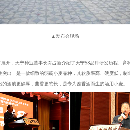
▲发布会现场
展开，天宁种业董事长乔占新介绍了天宁58品种研发历程、育
性突出，是一款细致的弱筋小麦品种，其软质率高、硬度低，制
出的酒质更醇厚，曲香更悠长，是专为酱香酒而生的酒用小麦。