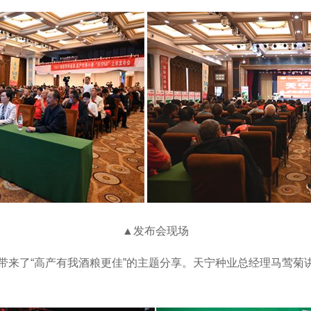
▲发布会现场
娜带来了“高产有我酒粮更佳”的主题分享。天宁种业总经理马莺菊