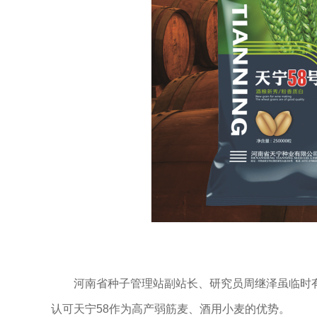
河南省种子管理站副站长、研究员周继泽虽临时有事
认可天宁58作为高产弱筋麦、酒用小麦的优势。