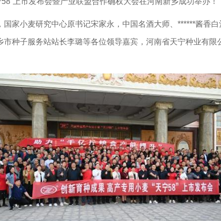
宁58”上市发布会暨产业联盟合作确权大会在河南新乡成功举办！
小麦研究中心原书记宋家永，中国名酒大师、******酱香
乡市种子服务站站长李璐等各位领导嘉宾，河南省天宁种业有限