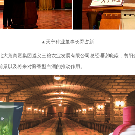
▲天宁种业董事长乔占新
大荒商贸集团遵义三粮农业发展有限公司总经理谢晓焱，襄阳
前景以及将来对酱香型白酒的推动作用。