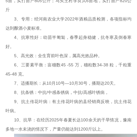
5亩，实打亩产805公斤；马头王村李良兵6亩地，实打亩产820公
斤
3、专用：经河南农业大学2022年酒粮品质检测，各项指标均
达到酿酒小麦标准。
4、抗寒性好：幼苗半匍匐，春季起身稳健，抗冬寒及倒春寒
好。
5、高光效：全生育前叶色深，属高光效品种。
6、三要素平衡：亩穗数45 -55 万，穗粒数34-38 粒，千粒重
45-48 克。
7、适播期长：从10月10号—10月30号，播期达20天。
8、抗条锈：中抗/中感条锈病，中抗/高感叶锈病，
9、抗土传花叶病：有土传花叶病的县经销商反映，抗土传花
叶病。
10、抗旱：在经历2025年春夏长达100余天的干旱情况，豫南
多地一水未浇的情况下，产量仍能达到1200斤以上。