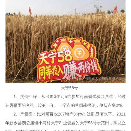
天宁58号
1、抗倒性好：从出圃3年到5年参加河南省试验共八年，经过
狂风骤雨的考验，没有一年、一个点的茎倒或根倒，倒伏点率0%。
2、产量高：比对照百农207增产8.4%；达到显著水平。2021
年新乡县朗公庙镇小河村天宁种业设置的天宁58号示范田，陈龙立