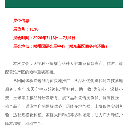
展位信息
展位号：T138
展会时间：2026年7月3日—7月4日
展会地点：郑州国际会展中心（郑东新区商务内环路）
本次展会，天宁种业携核心品种
天宁38
及多款高产、抗逆、适
配黄淮产区的粮种重磅亮相。
从田间试验筛选到万亩实地推广，从品种优化迭代到农技落地
服务，多年来天宁种业始终以“育好种、助丰收”为初心，深耕小
麦、玉米等主粮品种研发培育。旗下品种凭借抗倒伏、抗病性强、
稳产高产、适应性广的硬核优势，历经多地气候、土壤条件实测考
验，适配规模化种植、家庭大田种植等多种场景，助力广大种植户
降本增收、稳稳丰产。