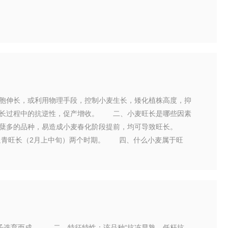
伸长，或利用物理手段，控制小麦生长，矮化植株高度，抑
生长过程中的抗逆性，促产增收。 二、小麦旺长是哪些因素
分蘖多的品种，易造成小麦春化阶段提前，均可导致旺长。
返青旺长（2月上中旬）两个时期。 四、什么小麦属于旺
子选育而成。 二、特征特性：该品种“抗冻早熟、低杆抗