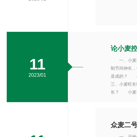
论小麦
11
一、小麦控
制节间伸长，
2023/01
造成的？ 
三、小麦旺长
长？ 小麦在
众麦二
一、品种来源