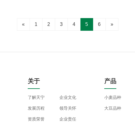
«
1
2
3
4
5
6
»
关于
产品
了解天宁
企业文化
小麦品种
发展历程
领导关怀
大豆品种
资质荣誉
企业责任