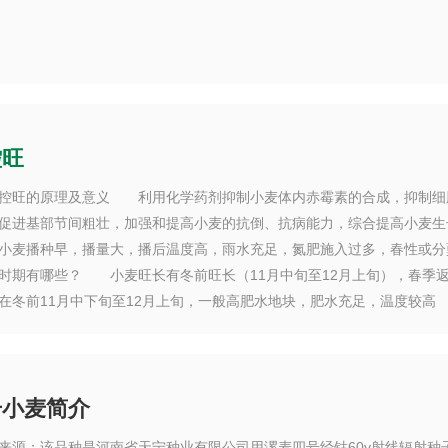
控旺
旺的原理及意义 利用化学药剂抑制小麦体内赤霉素的合成，抑制细胞
促进基部节间粗壮，加强和提高小麦的抗倒、抗病能力，综合提高小麦
小麦播种早，播量大，播后温度高，雨水充足，氮肥施入过多，春性或
时期有哪些？ 小麦旺长有冬前旺长（11月中旬至12月上旬），春季
冬前11月中下旬至12月上旬，一般高肥水地块，肥水充足，温度较高
号小麦简介
：该品种是河南省天宁种业有限公司用漯麦四号经钴60γ射线辐射种