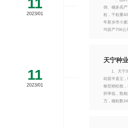
11
倒、穗多高产
2023/01
粒，千粒重4
年新乡市小麦
均亩产706
天宁种
11
1、天宁38
幼苗半直立，
2023/01
株型稍松散，
肧率低，熟相好
万，穗粒数34