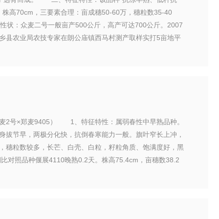
70cm，三要素合理：亩成穗50-60万，穗粒数35-40
：众麦二号一般亩产500公斤，高产可达700公斤。2007
7年新乡县农业局农技专家在朗公庙镇西马村测产取样实打5亩地平
2号×郑麦9405） 1、特征特性：属弱春性中早熟品种。
身拔节早，两极分化快，抗倒春寒能力一般。旗叶窄长上冲，
，穗粒数较多，长芒、白壳、白粒，籽粒角质、饱满度好，黑
照品种偃展4110晚熟0.2天。株高75.4cm，亩穗数38.2