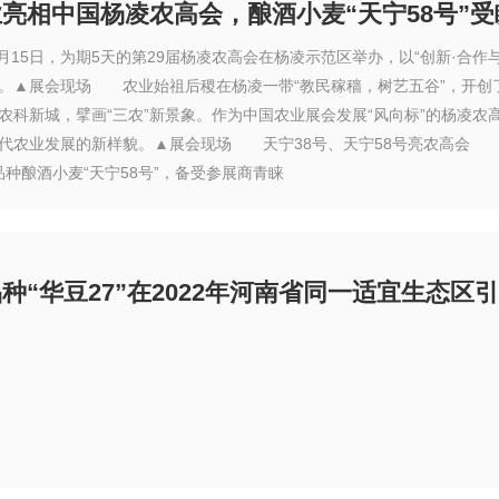
亮相中国杨凌农高会，酿酒小麦“天宁58号”受
月15日，为期5天的第29届杨凌农高会在杨凌示范区举办，以“创新·合
。▲展会现场 农业始祖后稷在杨凌一带“教民稼穑，树艺五谷”，开创
农科新城，擘画“三农”新景象。作为中国农业展会发展“风向标”的杨凌农
代农业发展的新样貌。▲展会现场 天宁38号、天宁58号亮农高会 
品种酿酒小麦“天宁58号”，备受参展商青睐
种“华豆27”在2022年河南省同一适宜生态区