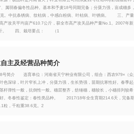
”、属弱春偏冬性品种。基本和予麦18号同期完备；分蘖力强，亩成穗多，株高
0克。中抗条锈病、纹枯病，中感白粉病、叶枯病、叶锈病。 三、产量性状
高产攻关平均亩产610.7公斤，获全市高产攻关品种产量No.1。200
公斤。 四、栽培要点： （1
业自主及经营品种简介
号简介 选育单位：河南省天宁种业有限公司，组合：西农979×（众麦
叶色深绿，叶片窄长上冲，分蘖力强，生长势强，苗期抗寒性好。春季起
茎杆弹性一般，抗倒性一般。穗层整齐，纺锤穗，穗较长，小穗排列较希
。冬春性鉴定：春性类品种。 2017/18年全生育期214.6天，完备期比对
.1粒，千粒重38.6克。2