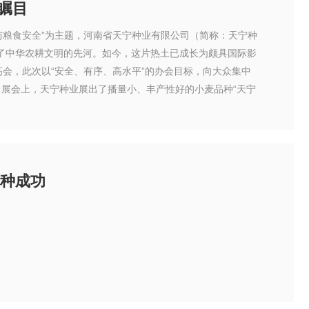
瞩目
作与粮食安全”为主题，河南省天宁种业有限公司（简称：天宁种
了中华农耕文明的先河。如今，这片热土已成长为颇具国际影
高会，此次以“安全、有序、高水平”的办会目标，向大众集中
展会上，天宁种业展出了播量小、丰产性好的小麦品种“天宁
引种成功