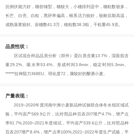
抗倒伏能力好，穗纺锤型，穗较大，小穗排列适中，穗粒数较多，
长芒、白壳、白粒，黑肧率偏高，根系活力较好，较耐后期高温，
成熟落黄较好。亩穗数41.3万，穂粒数38.3粒，千粒重45.9克。
品质性状：
区试混合样品品质分析（郑州）蛋白质含量13.7%，湿面筋含
量29.2%、吸水率53.4%、形成时间3.8min，稳定时间5.3min、
******拉伸阻力368EU、弱化度72，属较好的酿酒小麦。
产量表现：
2019~2020年度河南中洲小麦新品种试验联合体冬水组区域试
验，平均亩产569.9公斤，比对照品种百农207增产4.7%，增产点
率91.7%;2020~2021年度续试，平均亩产539.6公斤，比对照品种
百农207增产8.4%，增产点率100%;2021~2022年度生产试验，平