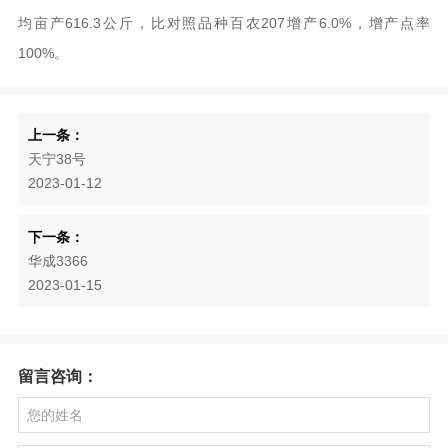
均亩产616.3公斤，比对照品种百农207增产6.0%，增产点率
100%。
上一条：
天宁38号
2023-01-12
下一条：
华成3366
2023-01-15
留言咨询：