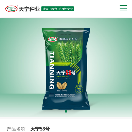
产品名称：
天宁58号