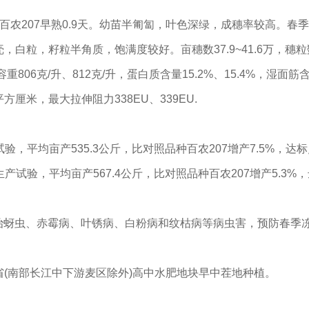
品种百农207早熟0.9天。幼苗半匍匐，叶色深绿，成穗率较高。春季
籽粒半角质，饱满度较好。亩穗数37.9~41.6万，穗粒数35.1
/升、812克/升，蛋白质含量15.2%、15.4%，湿面筋含量35.0
方厘米，最大拉伸阻力338EU、339EU.
，平均亩产535.3公斤，比对照品种百农207增产7.5%，达标点率8
年度生产试验，平均亩产567.4公斤，比对照品种百农207增产5.3%，
意防治蚜虫、赤霉病、叶锈病、白粉病和纹枯病等病虫害，预防春
(南部长江中下游麦区除外)高中水肥地块早中茬地种植。